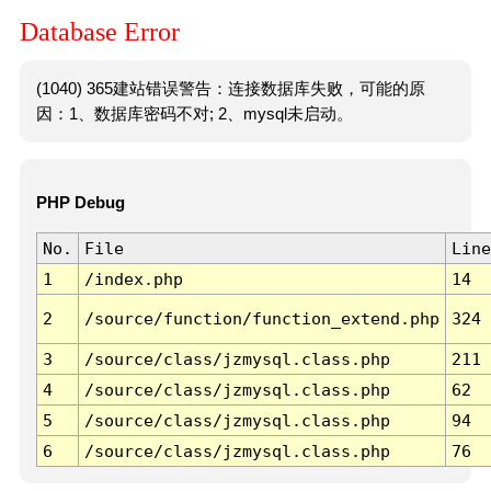
Database Error
(1040) 365建站错误警告：连接数据库失败，可能的原
因：1、数据库密码不对; 2、mysql未启动。
PHP Debug
No.
File
Line
1
/index.php
14
2
/source/function/function_extend.php
324
3
/source/class/jzmysql.class.php
211
4
/source/class/jzmysql.class.php
62
5
/source/class/jzmysql.class.php
94
6
/source/class/jzmysql.class.php
76