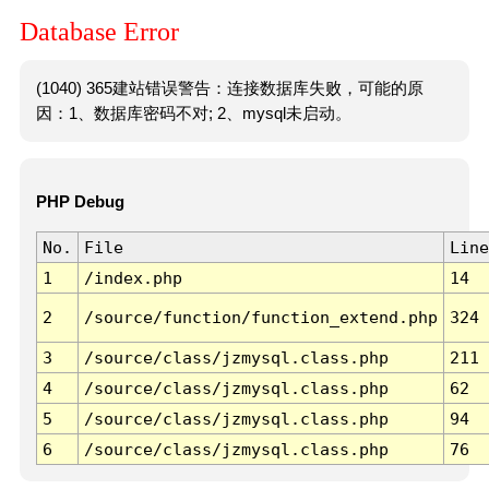
Database Error
(1040) 365建站错误警告：连接数据库失败，可能的原
因：1、数据库密码不对; 2、mysql未启动。
PHP Debug
No.
File
Line
1
/index.php
14
2
/source/function/function_extend.php
324
3
/source/class/jzmysql.class.php
211
4
/source/class/jzmysql.class.php
62
5
/source/class/jzmysql.class.php
94
6
/source/class/jzmysql.class.php
76