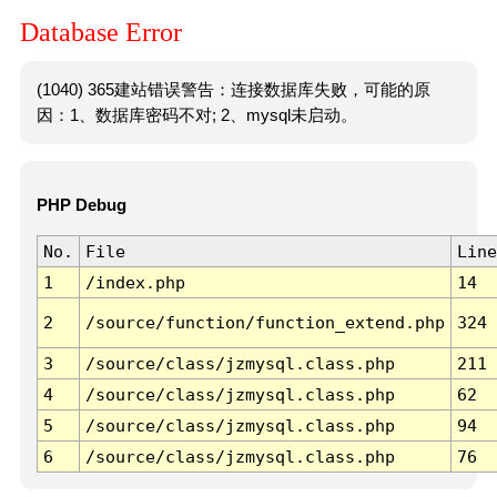
Database Error
(1040) 365建站错误警告：连接数据库失败，可能的原
因：1、数据库密码不对; 2、mysql未启动。
PHP Debug
No.
File
Line
1
/index.php
14
2
/source/function/function_extend.php
324
3
/source/class/jzmysql.class.php
211
4
/source/class/jzmysql.class.php
62
5
/source/class/jzmysql.class.php
94
6
/source/class/jzmysql.class.php
76