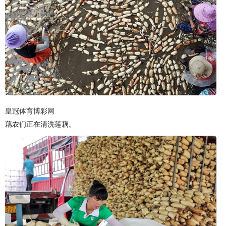
皇冠体育博彩网
藕农们正在清洗莲藕。