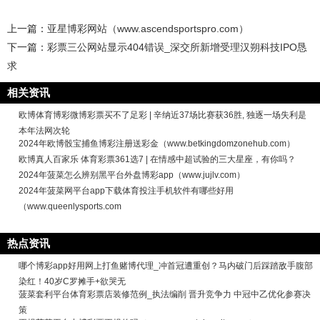
上一篇：
亚星博彩网站（www.ascendsportspro.com）
下一篇：
彩票三公网站显示404错误_深交所新增受理汉朔科技IPO恳
求
相关资讯
欧博体育博彩微博彩票买不了足彩 | 辛纳近37场比赛获36胜, 独逐一场失利是
本年法网次轮
2024年欧博骰宝捕鱼博彩注册送彩金（www.betkingdomzonehub.com）
欧博真人百家乐 体育彩票361选7 | 在情感中超试验的三大星座，有你吗？
2024年菠菜怎么辨别黑平台外盘博彩app（www.jujlv.com）
2024年菠菜网平台app下载体育投注手机软件有哪些好用
（www.queenlysports.com
热点资讯
哪个博彩app好用网上打鱼赌博代理_冲首冠遭重创？马内破门后踩踏敌手腹部
染红！40岁C罗摊手+欲哭无
菠菜套利平台体育彩票店装修范例_执法编削 晋升竞争力 中冠中乙优化参赛决
策