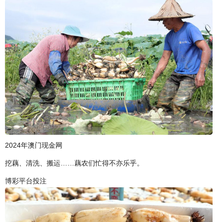
2024年澳门现金网
挖藕、清洗、搬运……藕农们忙得不亦乐乎。
博彩平台投注