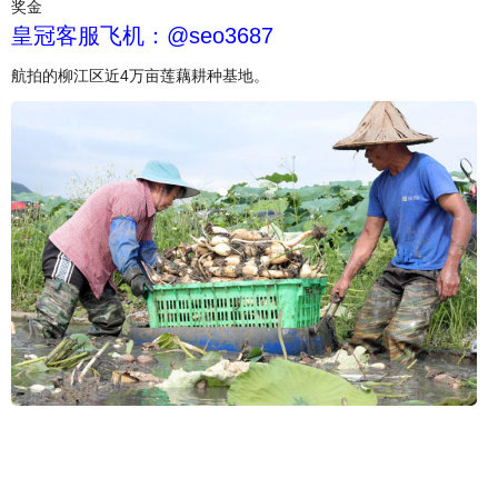
奖金
皇冠客服飞机：@seo3687
航拍的柳江区近4万亩莲藕耕种基地。