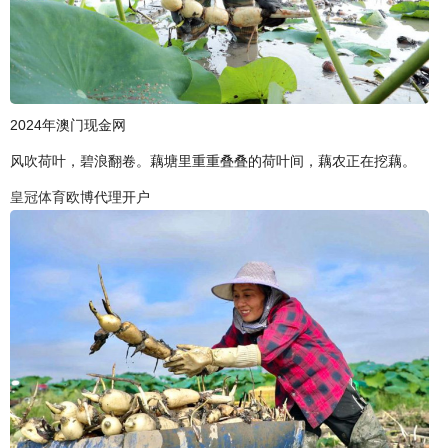
2024年澳门现金网
风吹荷叶，碧浪翻卷。藕塘里重重叠叠的荷叶间，藕农正在挖藕。
皇冠体育
欧博代理开户