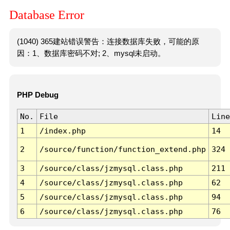
Database Error
(1040) 365建站错误警告：连接数据库失败，可能的原
因：1、数据库密码不对; 2、mysql未启动。
PHP Debug
No.
File
Line
1
/index.php
14
2
/source/function/function_extend.php
324
3
/source/class/jzmysql.class.php
211
4
/source/class/jzmysql.class.php
62
5
/source/class/jzmysql.class.php
94
6
/source/class/jzmysql.class.php
76