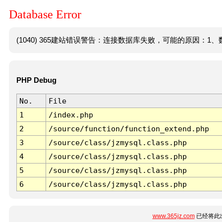
Database Error
(1040) 365建站错误警告：连接数据库失败，可能的原因：1、数
PHP Debug
No.
File
1
/index.php
2
/source/function/function_extend.php
3
/source/class/jzmysql.class.php
4
/source/class/jzmysql.class.php
5
/source/class/jzmysql.class.php
6
/source/class/jzmysql.class.php
www.365jz.com
已经将此