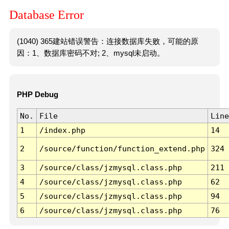
Database Error
(1040) 365建站错误警告：连接数据库失败，可能的原
因：1、数据库密码不对; 2、mysql未启动。
PHP Debug
No.
File
Line
1
/index.php
14
2
/source/function/function_extend.php
324
3
/source/class/jzmysql.class.php
211
4
/source/class/jzmysql.class.php
62
5
/source/class/jzmysql.class.php
94
6
/source/class/jzmysql.class.php
76