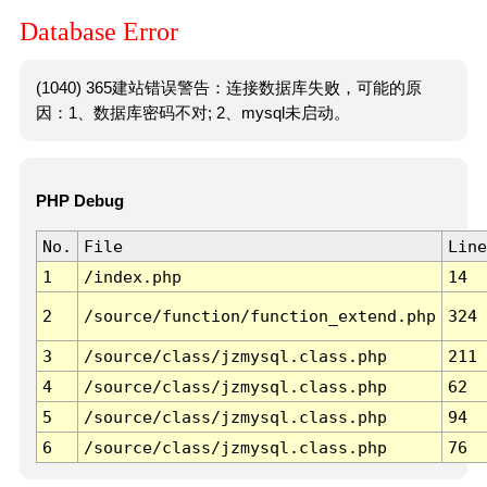
Database Error
(1040) 365建站错误警告：连接数据库失败，可能的原
因：1、数据库密码不对; 2、mysql未启动。
PHP Debug
No.
File
Line
1
/index.php
14
2
/source/function/function_extend.php
324
3
/source/class/jzmysql.class.php
211
4
/source/class/jzmysql.class.php
62
5
/source/class/jzmysql.class.php
94
6
/source/class/jzmysql.class.php
76