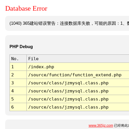
Database Error
(1040) 365建站错误警告：连接数据库失败，可能的原因：1、数
PHP Debug
No.
File
1
/index.php
2
/source/function/function_extend.php
3
/source/class/jzmysql.class.php
4
/source/class/jzmysql.class.php
5
/source/class/jzmysql.class.php
6
/source/class/jzmysql.class.php
www.365jz.com
已经将此