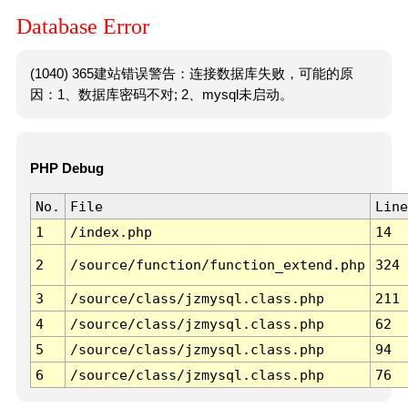
Database Error
(1040) 365建站错误警告：连接数据库失败，可能的原
因：1、数据库密码不对; 2、mysql未启动。
PHP Debug
No.
File
Line
1
/index.php
14
2
/source/function/function_extend.php
324
3
/source/class/jzmysql.class.php
211
4
/source/class/jzmysql.class.php
62
5
/source/class/jzmysql.class.php
94
6
/source/class/jzmysql.class.php
76