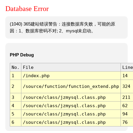
Database Error
(1040) 365建站错误警告：连接数据库失败，可能的原
因：1、数据库密码不对; 2、mysql未启动。
PHP Debug
No.
File
Line
1
/index.php
14
2
/source/function/function_extend.php
324
3
/source/class/jzmysql.class.php
211
4
/source/class/jzmysql.class.php
62
5
/source/class/jzmysql.class.php
94
6
/source/class/jzmysql.class.php
76