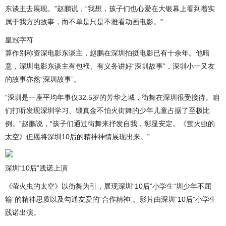
东谈主去展现。”赵鹏说，“我想，孩子们也心爱在大银幕上看到着实
属于我方的故事，而不单是只是不雅看动画电影。”
皇冠字符
算作别称资深电影东谈主，赵鹏在深圳拍摄电影已有十余年。他暗
意，深圳电影东谈主有包袱、有义务讲好“深圳故事”，深圳小一又友
的故事亦然“深圳故事”。
“深圳是一座平均年事仅32.5岁的芳华之城，街舞在深圳很受接待。咱
们打听发现深圳学习、锻真金不怕火街舞的少年儿童占据了至极比
例。”赵鹏说，“孩子们通过街舞来抒发自我，彰显安定。《萤火虫的
太空》但愿将深圳10后的精神神情展现出来。”
深圳“10后”践诺上演
《萤火虫的太空》以街舞为引，展现深圳“10后”小学生“圳少年不屈
输”的精神思质以及勾通友爱的“合作精神”。影片由深圳“10后”小学生
践诺出演。