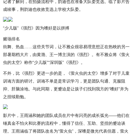
记者了解到，在拍摄流程中，韵迪也在准备大队委竞选。临了影片告
成竣事，荆韵迪也收效竞选上学校大队委。
“少儿版”《强烈》因为嗜好是以拼搏
赌场排名
街舞、热血……这些关节词，让不雅众很容易理意想正在热映的另一
部暑期档大片，由黄渤、王一博主演的《强烈》。有不雅众将《萤火
虫的太空》称作“少儿版”“深圳版”《强烈》。
不外，比《强烈》更进一步的是，《萤火虫的太空》增多了对于儿童
训诲方面的研讨。训诲不单是是常识学习，更是团队勾通、克服阻
抑、肝脑涂地。与此同期，更蹙迫是让孩子们找到我方的“嗜好”并为
之捏续勤勉。
影片中，王雨涵和她的团队成员在片中有闪亮的成长弧光——他们在
锤真金不怕火和比赛的流程中，懂得了信任、互助、坚捏的蹙迫谈
理。王雨涵临了将团队改名为“萤火虫”，深嗜是微光代表但愿，萤火