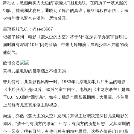
舞社团，激越向实力无边的“轰隆火”社团挑战。在阅历了一波又起的
组队、排演和比赛后，通晓到了舞台的真谛，最终谐和在沿路，让萤
火虫的微光聚合在沿路，尽情盛开。
皇冠客服飞机：@seo3687
记者了解到，电影《萤火虫的太空》将于6日在深圳举办寰宇首映礼，
届时将有深圳“10后”闪亮登场，带来街舞饰演，展现少年不屈输的茂
盛朝气。
欧博会员
莫得儿童电影的暑期档是不竣工的
曾几何时，儿童影视风靡一时。1963年北京电影制片厂出品的电影
《小兵张嘎》是50后、60后的童年回忆。电视剧《小龙东谈主》是属
于80、90后的“回忆杀”。如今，插足全民影视期间，大屏幕、小荧屏
上却鲜有儿童真东谈主影视剧。
而这，亦然《萤火虫的太空》总制片东谈主赵鹏决定深耕儿童电影的
原因。“孩子们有我方的厚谊、生存，有我方的所想所想，尤其深圳的
小一又友，很有目的，有他们独有的精神思质。这些齐值得咱们电影