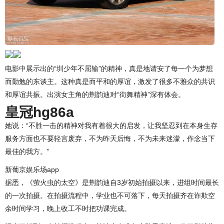
电影中展示出的“圳少年不屈输”的精神，真是地请安了每一个为梦想
而勤勉的东谈主。这种真是而平和的厚谊，激发了很多不雅众的共识
和厚谊共振。出演女主角的荆韵迪对“街舞精神”深有体会。
皇冠hg86a
她说：“不胜一击的精神对我有着很大的启发，让我坚忍到在本身生存
服务方面也不要轻言废弃，不为昨天后悔，不为未来迷濛，作念当下
最佳的我方。”
新葡京娱乐场app
据悉，《萤火虫的太空》是荆韵迪自3岁初始拍摄以来，进组时间最长
的一次拍摄。在拍摄流程中，学业也不可落下，每天拍摄齐在诈欺空
余时间学习，晚上收工不时把功课完成。