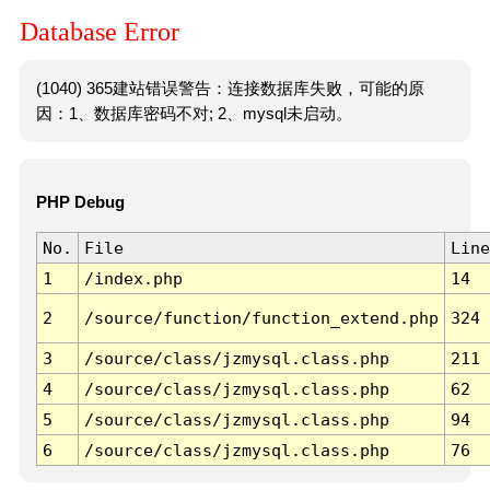
Database Error
(1040) 365建站错误警告：连接数据库失败，可能的原
因：1、数据库密码不对; 2、mysql未启动。
PHP Debug
No.
File
Line
1
/index.php
14
2
/source/function/function_extend.php
324
3
/source/class/jzmysql.class.php
211
4
/source/class/jzmysql.class.php
62
5
/source/class/jzmysql.class.php
94
6
/source/class/jzmysql.class.php
76