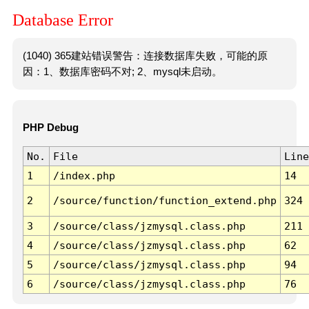
Database Error
(1040) 365建站错误警告：连接数据库失败，可能的原
因：1、数据库密码不对; 2、mysql未启动。
PHP Debug
No.
File
Line
1
/index.php
14
2
/source/function/function_extend.php
324
3
/source/class/jzmysql.class.php
211
4
/source/class/jzmysql.class.php
62
5
/source/class/jzmysql.class.php
94
6
/source/class/jzmysql.class.php
76