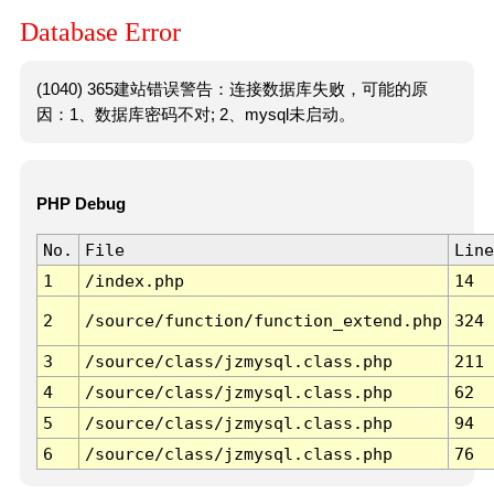
Database Error
(1040) 365建站错误警告：连接数据库失败，可能的原
因：1、数据库密码不对; 2、mysql未启动。
PHP Debug
No.
File
Line
1
/index.php
14
2
/source/function/function_extend.php
324
3
/source/class/jzmysql.class.php
211
4
/source/class/jzmysql.class.php
62
5
/source/class/jzmysql.class.php
94
6
/source/class/jzmysql.class.php
76