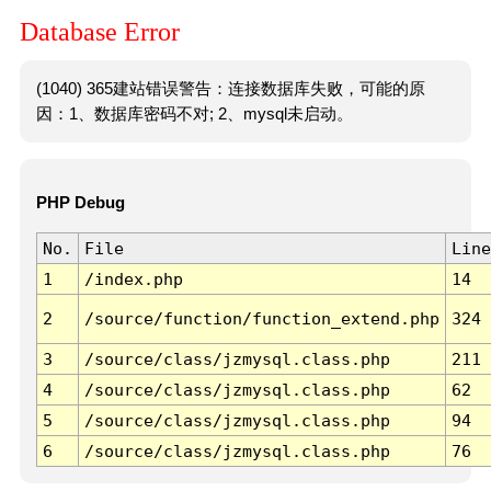
Database Error
(1040) 365建站错误警告：连接数据库失败，可能的原
因：1、数据库密码不对; 2、mysql未启动。
PHP Debug
No.
File
Line
1
/index.php
14
2
/source/function/function_extend.php
324
3
/source/class/jzmysql.class.php
211
4
/source/class/jzmysql.class.php
62
5
/source/class/jzmysql.class.php
94
6
/source/class/jzmysql.class.php
76