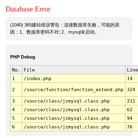
Database Error
(1040) 365建站错误警告：连接数据库失败，可能的原
因：1、数据库密码不对; 2、mysql未启动。
PHP Debug
No.
File
Line
1
/index.php
14
2
/source/function/function_extend.php
324
3
/source/class/jzmysql.class.php
211
4
/source/class/jzmysql.class.php
62
5
/source/class/jzmysql.class.php
94
6
/source/class/jzmysql.class.php
76