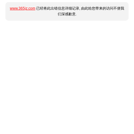
www.365jz.com
已经将此出错信息详细记录, 由此给您带来的访问不便我
们深感歉意.