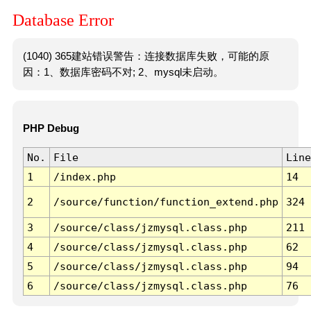
Database Error
(1040) 365建站错误警告：连接数据库失败，可能的原
因：1、数据库密码不对; 2、mysql未启动。
PHP Debug
No.
File
Line
1
/index.php
14
2
/source/function/function_extend.php
324
3
/source/class/jzmysql.class.php
211
4
/source/class/jzmysql.class.php
62
5
/source/class/jzmysql.class.php
94
6
/source/class/jzmysql.class.php
76