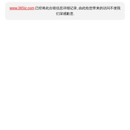
www.365jz.com
已经将此出错信息详细记录, 由此给您带来的访问不便我
们深感歉意.