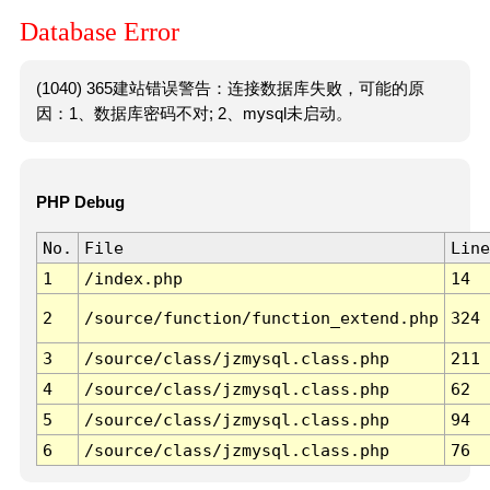
Database Error
(1040) 365建站错误警告：连接数据库失败，可能的原
因：1、数据库密码不对; 2、mysql未启动。
PHP Debug
No.
File
Line
1
/index.php
14
2
/source/function/function_extend.php
324
3
/source/class/jzmysql.class.php
211
4
/source/class/jzmysql.class.php
62
5
/source/class/jzmysql.class.php
94
6
/source/class/jzmysql.class.php
76