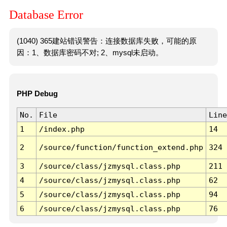
Database Error
(1040) 365建站错误警告：连接数据库失败，可能的原
因：1、数据库密码不对; 2、mysql未启动。
PHP Debug
No.
File
Line
1
/index.php
14
2
/source/function/function_extend.php
324
3
/source/class/jzmysql.class.php
211
4
/source/class/jzmysql.class.php
62
5
/source/class/jzmysql.class.php
94
6
/source/class/jzmysql.class.php
76