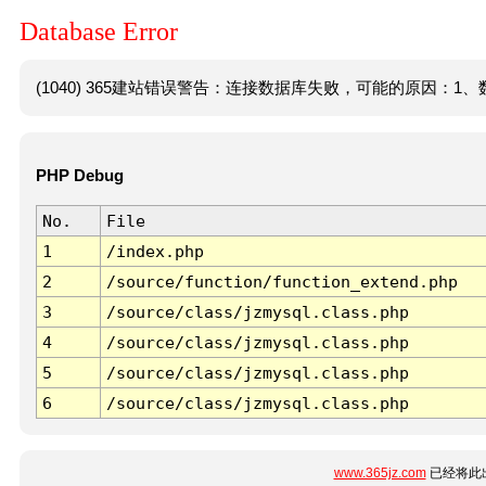
Database Error
(1040) 365建站错误警告：连接数据库失败，可能的原因：1、数
PHP Debug
No.
File
1
/index.php
2
/source/function/function_extend.php
3
/source/class/jzmysql.class.php
4
/source/class/jzmysql.class.php
5
/source/class/jzmysql.class.php
6
/source/class/jzmysql.class.php
www.365jz.com
已经将此