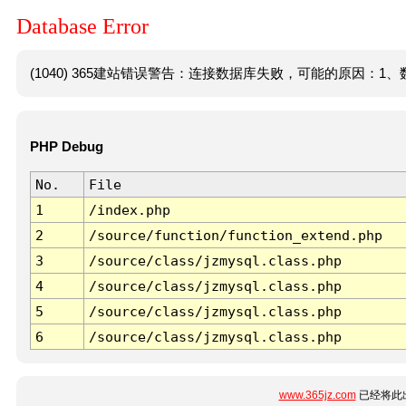
Database Error
(1040) 365建站错误警告：连接数据库失败，可能的原因：1、数
PHP Debug
No.
File
1
/index.php
2
/source/function/function_extend.php
3
/source/class/jzmysql.class.php
4
/source/class/jzmysql.class.php
5
/source/class/jzmysql.class.php
6
/source/class/jzmysql.class.php
www.365jz.com
已经将此