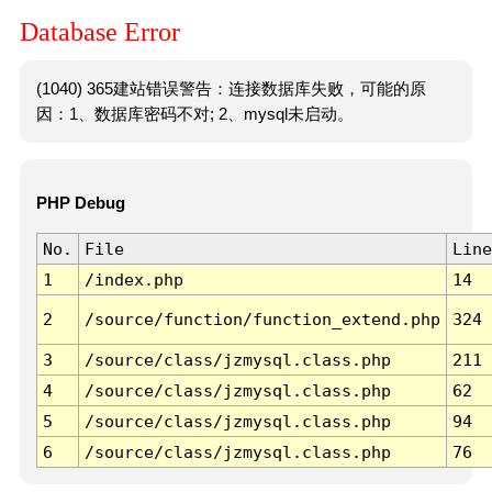
Database Error
(1040) 365建站错误警告：连接数据库失败，可能的原
因：1、数据库密码不对; 2、mysql未启动。
PHP Debug
No.
File
Line
1
/index.php
14
2
/source/function/function_extend.php
324
3
/source/class/jzmysql.class.php
211
4
/source/class/jzmysql.class.php
62
5
/source/class/jzmysql.class.php
94
6
/source/class/jzmysql.class.php
76