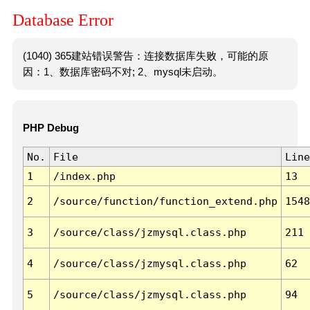
Database Error
(1040) 365建站错误警告：连接数据库失败，可能的原
因：1、数据库密码不对; 2、mysql未启动。
PHP Debug
No.
File
Line
1
/index.php
13
2
/source/function/function_extend.php
1548
3
/source/class/jzmysql.class.php
211
4
/source/class/jzmysql.class.php
62
5
/source/class/jzmysql.class.php
94