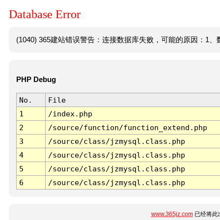
Database Error
(1040) 365建站错误警告：连接数据库失败，可能的原因：1、数
PHP Debug
No.
File
1
/index.php
2
/source/function/function_extend.php
3
/source/class/jzmysql.class.php
4
/source/class/jzmysql.class.php
5
/source/class/jzmysql.class.php
6
/source/class/jzmysql.class.php
www.365jz.com
已经将此