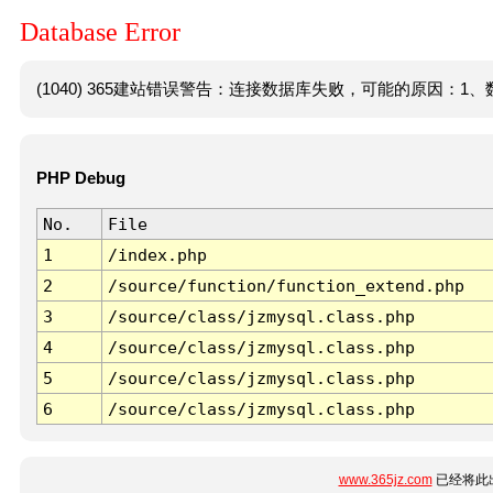
Database Error
(1040) 365建站错误警告：连接数据库失败，可能的原因：1、数
PHP Debug
No.
File
1
/index.php
2
/source/function/function_extend.php
3
/source/class/jzmysql.class.php
4
/source/class/jzmysql.class.php
5
/source/class/jzmysql.class.php
6
/source/class/jzmysql.class.php
www.365jz.com
已经将此