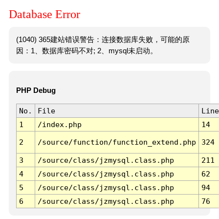
Database Error
(1040) 365建站错误警告：连接数据库失败，可能的原
因：1、数据库密码不对; 2、mysql未启动。
PHP Debug
No.
File
Line
1
/index.php
14
2
/source/function/function_extend.php
324
3
/source/class/jzmysql.class.php
211
4
/source/class/jzmysql.class.php
62
5
/source/class/jzmysql.class.php
94
6
/source/class/jzmysql.class.php
76