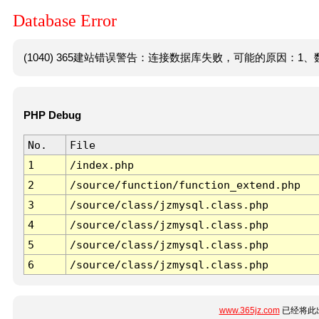
Database Error
(1040) 365建站错误警告：连接数据库失败，可能的原因：1、数
PHP Debug
No.
File
1
/index.php
2
/source/function/function_extend.php
3
/source/class/jzmysql.class.php
4
/source/class/jzmysql.class.php
5
/source/class/jzmysql.class.php
6
/source/class/jzmysql.class.php
www.365jz.com
已经将此