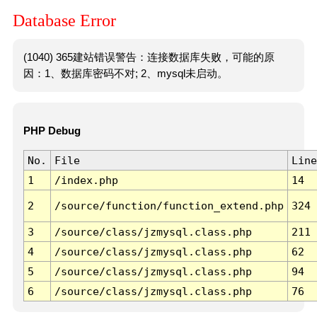
Database Error
(1040) 365建站错误警告：连接数据库失败，可能的原
因：1、数据库密码不对; 2、mysql未启动。
PHP Debug
No.
File
Line
1
/index.php
14
2
/source/function/function_extend.php
324
3
/source/class/jzmysql.class.php
211
4
/source/class/jzmysql.class.php
62
5
/source/class/jzmysql.class.php
94
6
/source/class/jzmysql.class.php
76