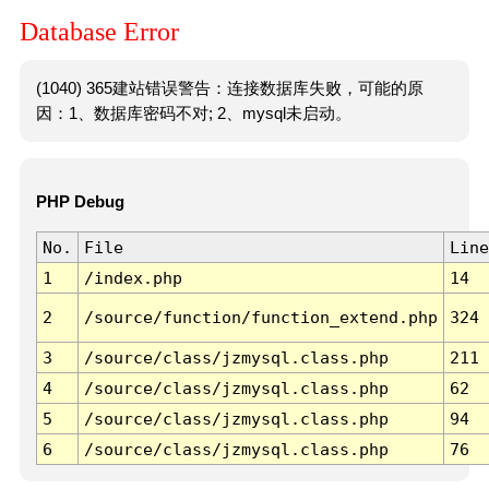
Database Error
(1040) 365建站错误警告：连接数据库失败，可能的原
因：1、数据库密码不对; 2、mysql未启动。
PHP Debug
No.
File
Line
1
/index.php
14
2
/source/function/function_extend.php
324
3
/source/class/jzmysql.class.php
211
4
/source/class/jzmysql.class.php
62
5
/source/class/jzmysql.class.php
94
6
/source/class/jzmysql.class.php
76