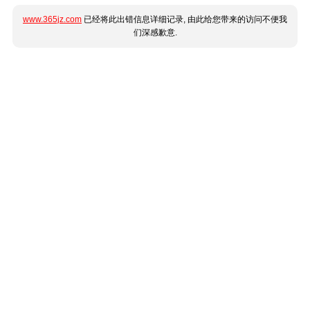
www.365jz.com
已经将此出错信息详细记录, 由此给您带来的访问不便我
们深感歉意.