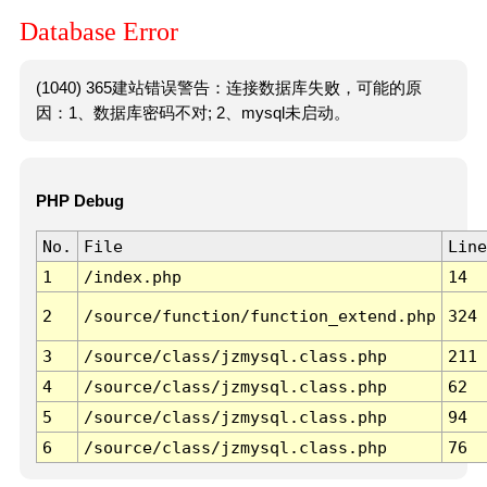
Database Error
(1040) 365建站错误警告：连接数据库失败，可能的原
因：1、数据库密码不对; 2、mysql未启动。
PHP Debug
No.
File
Line
1
/index.php
14
2
/source/function/function_extend.php
324
3
/source/class/jzmysql.class.php
211
4
/source/class/jzmysql.class.php
62
5
/source/class/jzmysql.class.php
94
6
/source/class/jzmysql.class.php
76