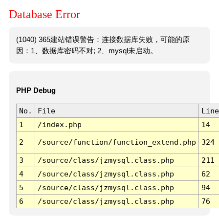
Database Error
(1040) 365建站错误警告：连接数据库失败，可能的原
因：1、数据库密码不对; 2、mysql未启动。
PHP Debug
No.
File
Line
1
/index.php
14
2
/source/function/function_extend.php
324
3
/source/class/jzmysql.class.php
211
4
/source/class/jzmysql.class.php
62
5
/source/class/jzmysql.class.php
94
6
/source/class/jzmysql.class.php
76