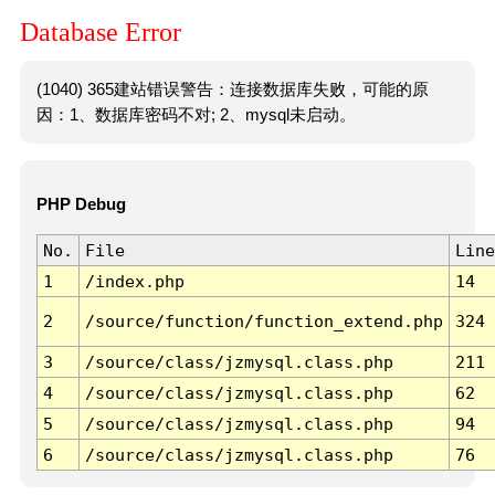
Database Error
(1040) 365建站错误警告：连接数据库失败，可能的原
因：1、数据库密码不对; 2、mysql未启动。
PHP Debug
No.
File
Line
1
/index.php
14
2
/source/function/function_extend.php
324
3
/source/class/jzmysql.class.php
211
4
/source/class/jzmysql.class.php
62
5
/source/class/jzmysql.class.php
94
6
/source/class/jzmysql.class.php
76