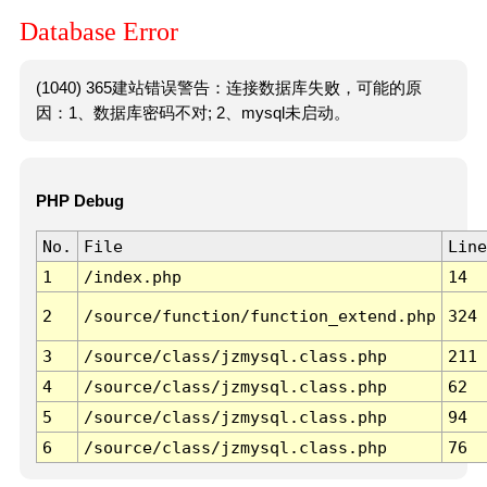
Database Error
(1040) 365建站错误警告：连接数据库失败，可能的原
因：1、数据库密码不对; 2、mysql未启动。
PHP Debug
No.
File
Line
1
/index.php
14
2
/source/function/function_extend.php
324
3
/source/class/jzmysql.class.php
211
4
/source/class/jzmysql.class.php
62
5
/source/class/jzmysql.class.php
94
6
/source/class/jzmysql.class.php
76