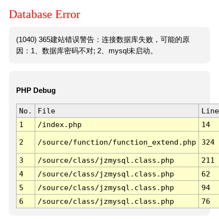
Database Error
(1040) 365建站错误警告：连接数据库失败，可能的原
因：1、数据库密码不对; 2、mysql未启动。
PHP Debug
No.
File
Line
1
/index.php
14
2
/source/function/function_extend.php
324
3
/source/class/jzmysql.class.php
211
4
/source/class/jzmysql.class.php
62
5
/source/class/jzmysql.class.php
94
6
/source/class/jzmysql.class.php
76