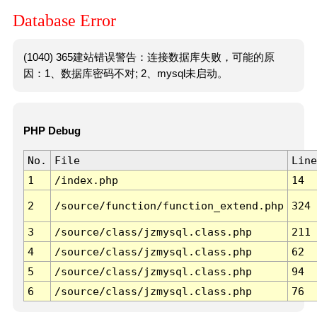
Database Error
(1040) 365建站错误警告：连接数据库失败，可能的原
因：1、数据库密码不对; 2、mysql未启动。
PHP Debug
No.
File
Line
1
/index.php
14
2
/source/function/function_extend.php
324
3
/source/class/jzmysql.class.php
211
4
/source/class/jzmysql.class.php
62
5
/source/class/jzmysql.class.php
94
6
/source/class/jzmysql.class.php
76