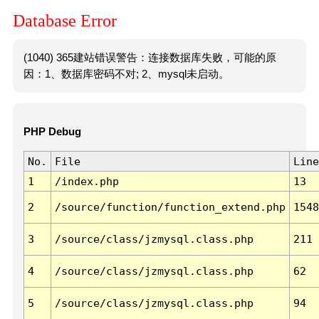
Database Error
(1040) 365建站错误警告：连接数据库失败，可能的原
因：1、数据库密码不对; 2、mysql未启动。
PHP Debug
No.
File
Line
1
/index.php
13
2
/source/function/function_extend.php
1548
3
/source/class/jzmysql.class.php
211
4
/source/class/jzmysql.class.php
62
5
/source/class/jzmysql.class.php
94