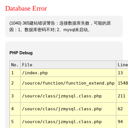
Database Error
(1040) 365建站错误警告：连接数据库失败，可能的原
因：1、数据库密码不对; 2、mysql未启动。
PHP Debug
No.
File
Line
1
/index.php
13
2
/source/function/function_extend.php
1548
3
/source/class/jzmysql.class.php
211
4
/source/class/jzmysql.class.php
62
5
/source/class/jzmysql.class.php
94