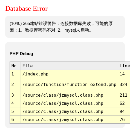
Database Error
(1040) 365建站错误警告：连接数据库失败，可能的原
因：1、数据库密码不对; 2、mysql未启动。
PHP Debug
No.
File
Line
1
/index.php
14
2
/source/function/function_extend.php
324
3
/source/class/jzmysql.class.php
211
4
/source/class/jzmysql.class.php
62
5
/source/class/jzmysql.class.php
94
6
/source/class/jzmysql.class.php
76